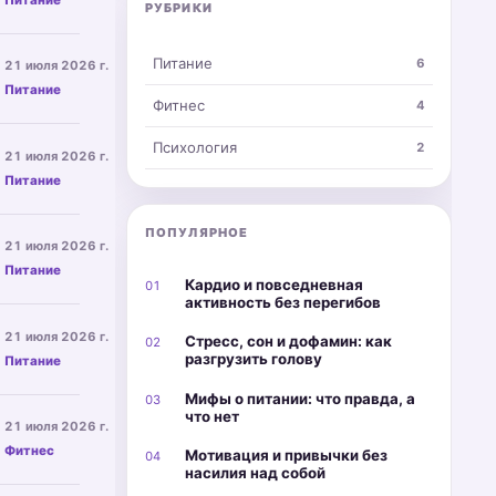
ритуалы
РУБРИКИ
отличать
маленькие
курицы
помогают
голод
действия,
—
вернуть
от
реалистичные
Почему не худеется: дефицит,
спокойно,
тишину.
Питание
6
21 июля 2026 г.
аппетита,
цели,
через
↗
Почему
пережить
привычки
Питание
контекст
вес
переедание
Фитнес
4
и
и
стоит
без
дисциплина
физиологию.
или
наказания
Простые ПП-рецепты и замен
без
Психология
2
21 июля 2026 г.
скачет:
и
перфекционизма
↗
Точные
скрытые
выстроить
Питание
и
рецепты
калории,
питание
вины.
быстрых
плотность
без
завтраков,
еды,
ПОПУЛЯРНОЕ
Как выстроить режим питания
жёстких
21 июля 2026 г.
блинов
снижение
запретов.
↗
Что
и
активности
Питание
есть
Кардио и повседневная
тунца,
01
и
до
активность без перегибов
идеи
метаболическая
и
вместо
Спортпит и БАДы: что действи
адаптация.
21 июля 2026 г.
после
Стресс, сон и дофамин: как
чипсов
02
План
↗
Протеин,
тренировки,
разгрузить голову
и
Питание
спокойной
креатин,
как
майонеза
проверки.
изотоники,
собрать
Мифы о питании: что правда, а
и
03
кофеин,
сытный
что нет
Техника упражнений и снаряже
готовая
21 июля 2026 г.
омега-3
перекус,
еда
↗
Как
и
спокойно
Фитнес
без
Мотивация и привычки без
04
подобрать
добавки
ужинать
насилия над собой
культа
рабочий
для
поздно
идеального