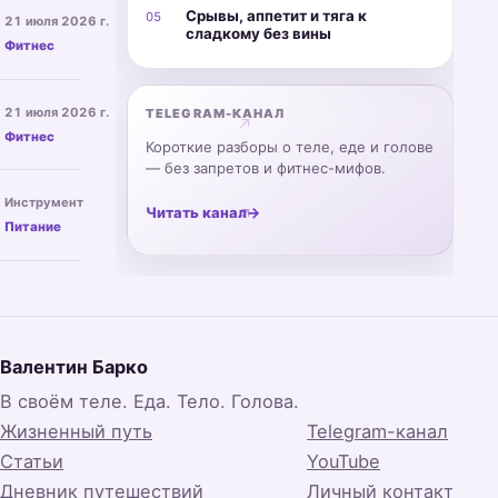
вес,
суставов:
Тренировки и здоровье спины 
и
рациона.
Срывы, аппетит и тяга к
05
21 июля 2026 г.
размяться,
где
сохранять
↗
сладкому без вины
Как
прогрессировать
есть
Фитнес
режим
тренироваться
по
смысл,
в
с
программе
а
поездках.
лишним
и
Восстановление после трениро
где
21 июля 2026 г.
весом,
TELEGRAM-КАНАЛ
выбрать
достаточно
↗
Как
беречь
обувь,
Фитнес
еды
Короткие разборы о теле, еде и голове
отдыхать
спину,
лямки
и
между
— без запретов и фитнес-мифов.
следить
и
воды.
подходами
за
Калькулятор КБЖУ
эспандер
Инструмент
и
дыханием
без
Читать канал
→
↗
Расчёт
тренировками,
и
Питание
лишних
калорий
отличать
отличать
покупок.
и
нормальную
обычный
макронутриентов
усталость
дискомфорт
как
от
от
отправная
перегруза
повода
точка,
и
остановиться.
а
прогрессировать
Валентин Барко
не
без
приговор.
работы
В своём теле. Еда. Тело. Голова.
на
Жизненный путь
Telegram-канал
износ.
Статьи
YouTube
Дневник путешествий
Личный контакт