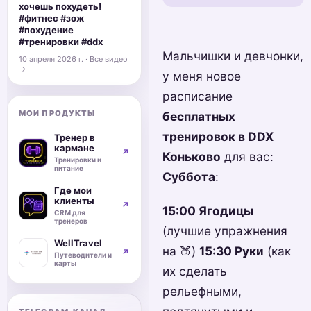
хочешь похудеть!
#фитнес #зож
#похудение
#тренировки #ddx
Мальчишки и девчонки,
10 апреля 2026 г. · Все видео
→
у меня новое
расписание
МОИ ПРОДУКТЫ
бесплатных
тренировок в DDX
Тренер в
кармане
↗
Коньково
для вас:
Тренировки и
питание
Суббота
:
Где мои
клиенты
↗
15:00 Ягодицы
CRM для
тренеров
(лучшие упражнения
WellTravel
на 🍑)
15:30 Руки
(как
↗
Путеводители и
карты
их сделать
рельефными,