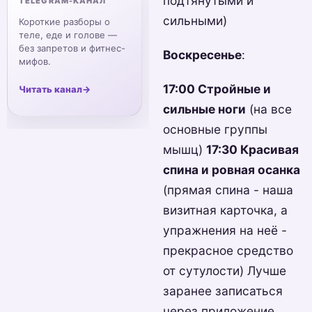
подтянутыми и
TELEGRAM-КАНАЛ
сильными)
Короткие разборы о
теле, еде и голове —
без запретов и фитнес-
Воскресенье
:
мифов.
17:00 Стройные и
Читать канал
→
сильные ноги
(на все
основные группы
мышц)
17:30 Красивая
спина и ровная осанка
(прямая спина - наша
визитная карточка, а
упражнения на неё -
прекрасное средство
от сутулости) Лучше
заранее записаться
через приложение