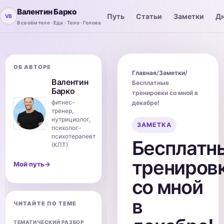
Валентин Барко
Путь
Статьи
Заметки
Дн
В своём теле · Еда · Тело · Голова
ОБ АВТОРЕ
Главная
/
Заметки
/
Валентин
Бесплатные
Барко
тренировки со мной в
фитнес-
декабре!
тренер,
нутрициолог,
ЗАМЕТКА
психолог-
психотерапевт
Бесплатн
(КПТ)
трениров
Мой путь
→
со мной
в
ЧИТАЙТЕ ПО ТЕМЕ
ТЕМАТИЧЕСКИЙ РАЗБОР