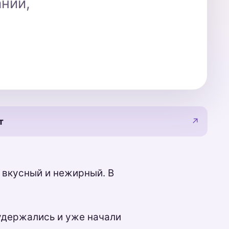
нии,
т
↗
, вкусный и нежирный. В
 удержались и уже начали