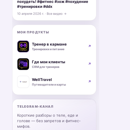
похудеть! #фитнес #зож #похудение
#тренировки #ddx
10 апреля 2026 г. · Все видео →
МОИ ПРОДУКТЫ
Тренер в кармане
↗
Тренировки и питание
Где мои клиенты
↗
CRM для тренеров
WellTravel
↗
Путеводители и карты
TELEGRAM-КАНАЛ
Короткие разборы о теле, еде и
голове — без запретов и фитнес-
мифов.