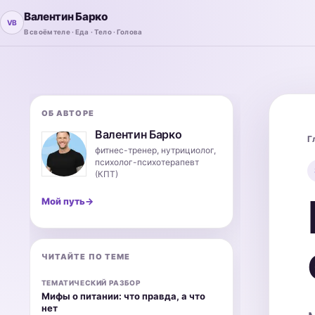
Валентин Барко
В своём теле · Еда · Тело · Голова
ОБ АВТОРЕ
Валентин Барко
Г
фитнес-тренер, нутрициолог,
психолог-психотерапевт
(КПТ)
Мой путь
→
ЧИТАЙТЕ ПО ТЕМЕ
ТЕМАТИЧЕСКИЙ РАЗБОР
Мифы о питании: что правда, а что
нет