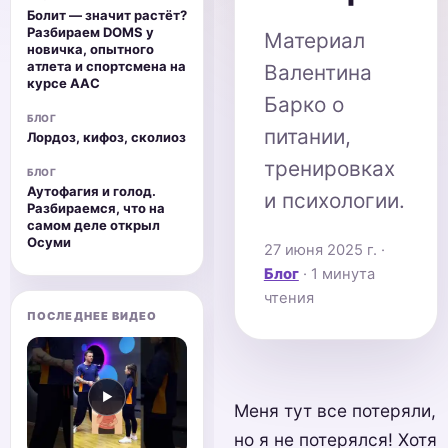
Болит — значит растёт?
Разбираем DOMS у
Материал
новичка, опытного
атлета и спортсмена на
Валентина
курсе ААС
Барко о
БЛОГ
питании,
Лордоз, кифоз, сколиоз
тренировках
БЛОГ
Аутофагия и голод.
и психологии.
Разбираемся, что на
самом деле открыл
Осуми
27 июня 2025 г.
·
Блог
· 1 минута
чтения
ПОСЛЕДНЕЕ ВИДЕО
▶
Меня тут все потеряли,
но я не потерялся! Хотя