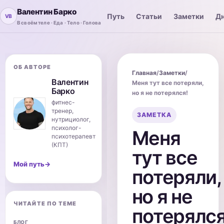
Валентин Барко
Путь
Статьи
Заметки
Дн
В своём теле · Еда · Тело · Голова
ОБ АВТОРЕ
Главная
/
Заметки
/
Валентин
Меня тут все потеряли,
Барко
но я не потерялся!
фитнес-
тренер,
ЗАМЕТКА
нутрициолог,
психолог-
Меня
психотерапевт
(КПТ)
тут все
Мой путь
→
потеряли,
но я не
ЧИТАЙТЕ ПО ТЕМЕ
потерялся
БЛОГ