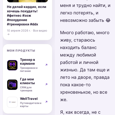
меня и трудно найти, и
Не делай кардио, если
хочешь похудеть!
легко потерять, и
#фитнес #зож
невозможно забыть 😂
#похудение
#тренировки #ddx
10 апреля 2026 г. · Все видео
Много работаю, много
→
живу, стараюсь
находить баланс
МОИ ПРОДУКТЫ
между любимой
Тренер в
работой и личной
кармане
↗
Тренировки и
жизнью. Да там еще и
питание
лето на дворе, правда
Где мои
клиенты
пока какое-то
↗
CRM для
тренеров
хреновенькое, но все
WellTravel
же.
↗
Путеводители и
карты
Я, как всегда, не с