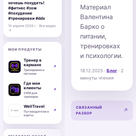
хочешь похудеть!
Материал
#фитнес #зож
#похудение
Валентина
#тренировки #ddx
Барко о
10 апреля 2026 г. · Все видео
→
питании,
тренировках
МОИ ПРОДУКТЫ
и психологии.
Тренер в
кармане
↗
18.12.2025
·
Блог
· 2
Тренировки и
питание
минуты чтения
Где мои
клиенты
↗
CRM для
тренеров
WellTravel
СВЯЗАННЫЙ
Карди
↗
↗
Путеводители и
РАЗБОР
карты