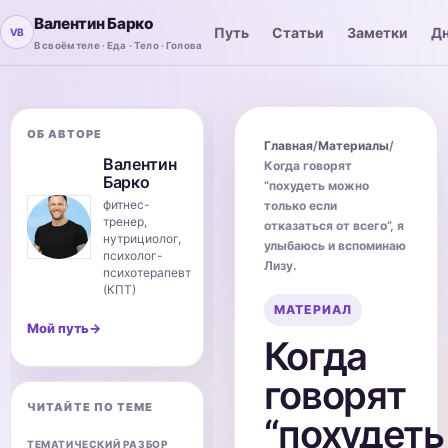
Валентин Барко
Путь
Статьи
Заметки
Дн
В своём теле · Еда · Тело · Голова
ОБ АВТОРЕ
Главная
/
Материалы
/
Валентин
Когда говорят
Барко
“похудеть можно
фитнес-
только если
тренер,
отказаться от всего”, я
нутрициолог,
улыбаюсь и вспоминаю
психолог-
Лизу.
психотерапевт
(КПТ)
МАТЕРИАЛ
Мой путь
→
Когда
говорят
ЧИТАЙТЕ ПО ТЕМЕ
“похудеть
ТЕМАТИЧЕСКИЙ РАЗБОР