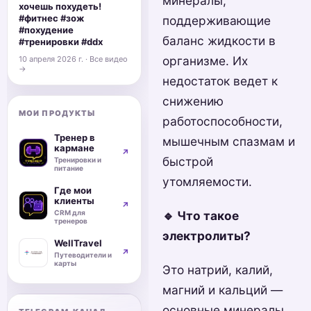
минералы,
хочешь похудеть!
#фитнес #зож
поддерживающие
#похудение
баланс жидкости в
#тренировки #ddx
организме. Их
10 апреля 2026 г. · Все видео
→
недостаток ведет к
снижению
МОИ ПРОДУКТЫ
работоспособности,
Тренер в
мышечным спазмам и
кармане
↗
быстрой
Тренировки и
питание
утомляемости.
Где мои
клиенты
↗
CRM для
🔹 Что такое
тренеров
электролиты?
WellTravel
↗
Путеводители и
карты
Это натрий, калий,
магний и кальций —
основные минералы,