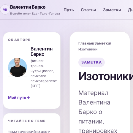
Валентин Барко
Путь
Статьи
Заметки
Дн
В своём теле · Еда · Тело · Голова
ОБ АВТОРЕ
Главная
/
Заметки
/
Валентин
Изотоники
Барко
фитнес-
ЗАМЕТКА
тренер,
нутрициолог,
Изотоник
психолог-
психотерапевт
(КПТ)
Материал
Мой путь
→
Валентина
Барко о
питании,
ЧИТАЙТЕ ПО ТЕМЕ
тренировках
ТЕМАТИЧЕСКИЙ РАЗБОР