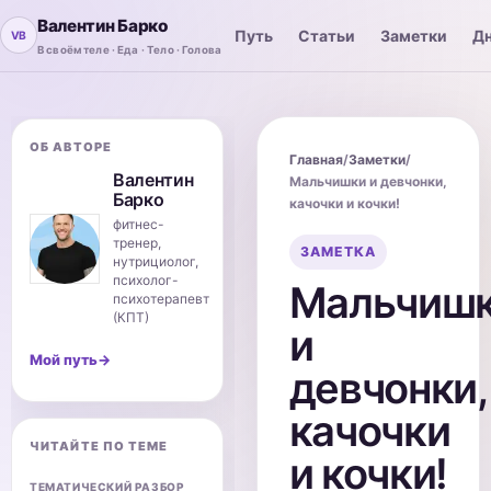
Валентин Барко
Путь
Статьи
Заметки
Дн
В своём теле · Еда · Тело · Голова
ОБ АВТОРЕ
Главная
/
Заметки
/
Валентин
Мальчишки и девчонки,
Барко
качочки и кочки!
фитнес-
тренер,
ЗАМЕТКА
нутрициолог,
психолог-
Мальчиш
психотерапевт
(КПТ)
и
Мой путь
→
девчонки,
качочки
ЧИТАЙТЕ ПО ТЕМЕ
и кочки!
ТЕМАТИЧЕСКИЙ РАЗБОР