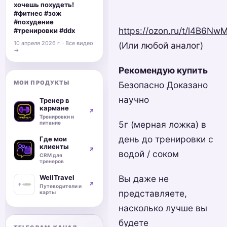
хочешь похудеть!
#фитнес #зож
#похудение
https://ozon.ru/t/l4B6Nw
#тренировки #ddx
10 апреля 2026 г. · Все видео
(Или любой аналог)
→
Рекомендую купить
МОИ ПРОДУКТЫ
Безопасно Доказано
научно
Тренер в
кармане
↗
Тренировки и
5г (мерная ложка) в
питание
день до тренировки с
Где мои
клиенты
↗
водой / соком
CRM для
тренеров
Вы даже не
WellTravel
↗
Путеводители и
представляете,
карты
насколько лучше вы
будете