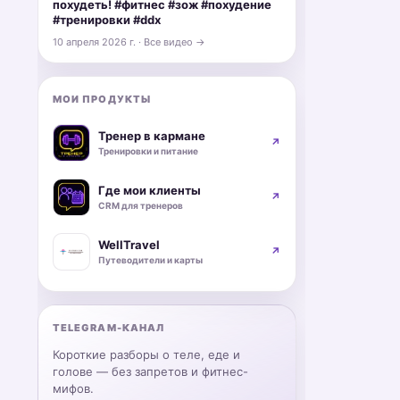
похудеть! #фитнес #зож #похудение
#тренировки #ddx
10 апреля 2026 г. · Все видео →
МОИ ПРОДУКТЫ
Тренер в кармане
↗
Тренировки и питание
Где мои клиенты
↗
CRM для тренеров
WellTravel
↗
Путеводители и карты
TELEGRAM-КАНАЛ
Короткие разборы о теле, еде и
голове — без запретов и фитнес-
мифов.