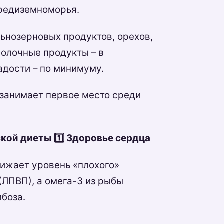
Средиземноморья.
льнозерновых продуктов, орехов,
Молочные продукты – в
адости – по минимуму.
д занимает первое место среди
ской диеты
1️⃣ Здоровье сердца
нижает уровень «плохого»
(ЛПВП), а омега-3 из рыбы
боза.