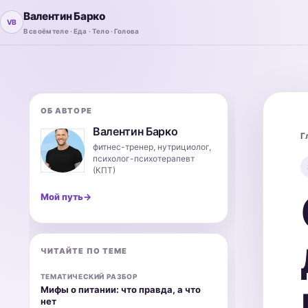
Валентин Барко
В своём теле · Еда · Тело · Голова
ОБ АВТОРЕ
Валентин Барко
Г
фитнес-тренер, нутрициолог,
психолог-психотерапевт
(КПТ)
Мой путь
→
ЧИТАЙТЕ ПО ТЕМЕ
ТЕМАТИЧЕСКИЙ РАЗБОР
Мифы о питании: что правда, а что
нет