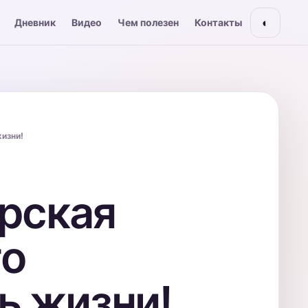
◐
Дневник
Видео
Чем полезен
Контакты
жизни!
рская
то
ль жизни!