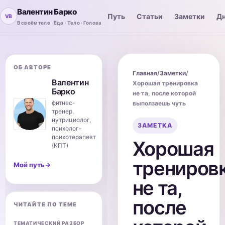
Валентин Барко
Путь
Статьи
Заметки
Дн
В своём теле · Еда · Тело · Голова
ОБ АВТОРЕ
Главная
/
Заметки
/
Валентин
Хорошая тренировка
Барко
не та, после которой
фитнес-
выползаешь чуть
тренер,
нутрициолог,
ЗАМЕТКА
психолог-
психотерапевт
Хорошая
(КПТ)
трениров
Мой путь
→
не та,
после
ЧИТАЙТЕ ПО ТЕМЕ
ТЕМАТИЧЕСКИЙ РАЗБОР