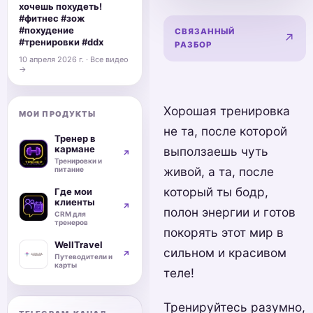
хочешь похудеть!
#фитнес #зож
#похудение
СВЯЗАННЫЙ
Карди
↗
#тренировки #ddx
РАЗБОР
10 апреля 2026 г. · Все видео
→
Хорошая тренировка
МОИ ПРОДУКТЫ
не та, после которой
Тренер в
кармане
выползаешь чуть
↗
Тренировки и
живой, а та, после
питание
который ты бодр,
Где мои
клиенты
↗
полон энергии и готов
CRM для
тренеров
покорять этот мир в
WellTravel
сильном и красивом
↗
Путеводители и
карты
теле!
Тренируйтесь разумно,