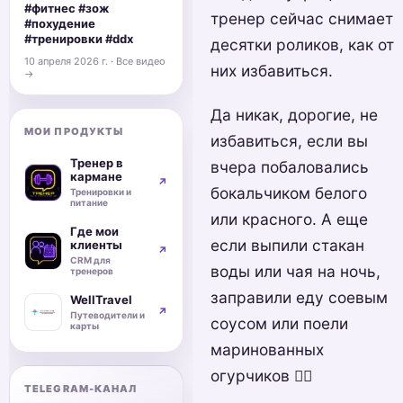
#фитнес #зож
тренер сейчас снимает
#похудение
#тренировки #ddx
десятки роликов, как от
10 апреля 2026 г. · Все видео
них избавиться.
→
Да никак, дорогие, не
МОИ ПРОДУКТЫ
избавиться, если вы
Тренер в
вчера побаловались
кармане
↗
бокальчиком белого
Тренировки и
питание
или красного. А еще
Где мои
если выпили стакан
клиенты
↗
CRM для
воды или чая на ночь,
тренеров
заправили еду соевым
WellTravel
↗
Путеводители и
соусом или поели
карты
маринованных
огурчиков 🤷‍♀️
TELEGRAM-КАНАЛ