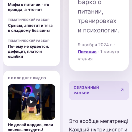
Барко о
Мифы о питании: что
правда, а что нет
питании,
тренировках
ТЕМАТИЧЕСКИЙ РАЗБОР
Срывы, аппетит и тяга
и психологии.
к сладкому без вины
ТЕМАТИЧЕСКИЙ РАЗБОР
9 ноября 2024 г.
·
Почему не худеется:
дефицит, плато и
Питание
· 1 минута
ошибки
чтения
ПОСЛЕДНЕЕ ВИДЕО
СВЯЗАННЫЙ
Мифы о
↗
РАЗБОР
▶
Это вообще мегатренд!
Не делай кардио, если
Каждый нутрициолог и
хочешь похудеть!