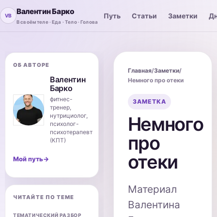
Валентин Барко
Путь
Статьи
Заметки
Дн
В своём теле · Еда · Тело · Голова
ОБ АВТОРЕ
Главная
/
Заметки
/
Валентин
Немного про отеки
Барко
фитнес-
ЗАМЕТКА
тренер,
нутрициолог,
Немного
психолог-
психотерапевт
про
(КПТ)
отеки
Мой путь
→
Материал
ЧИТАЙТЕ ПО ТЕМЕ
Валентина
ТЕМАТИЧЕСКИЙ РАЗБОР